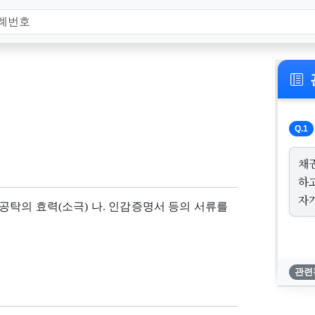
Q.1
채
하
자
탁의 효력(소극) 나. 인감증명서 등의 서류를
관련