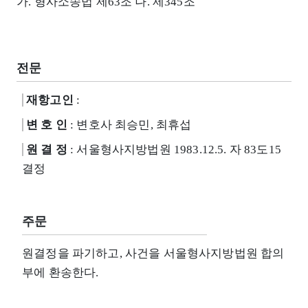
가. 형사소송법 제63조 나. 제345조
전문
재항고인
:
변 호 인
: 변호사 최승민, 최휴섭
원 결 정
: 서울형사지방법원 1983.12.5. 자 83도15
결정
주문
원결정을 파기하고, 사건을 서울형사지방법원 합의
부에 환송한다.