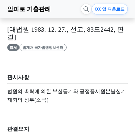
알파로
기출판례
OX 앱 다운로드
[대법원 1983. 12. 27., 선고, 83도2442, 판
결]
출처
법제처 국가법령정보센터
판시사항
법원의 촉탁에 의한 부실등기와 공정증서원본불실기
재죄의 성부(소극)
판결요지