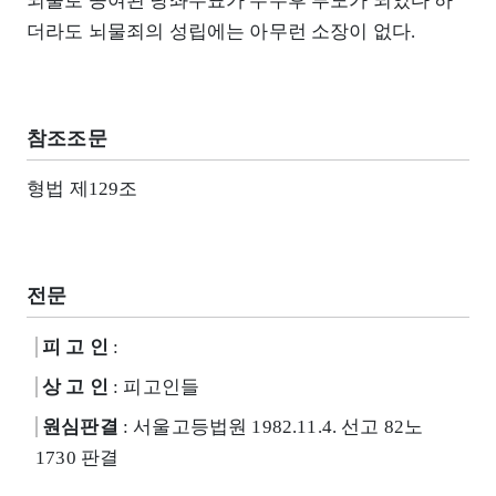
뇌물로 공여된 당좌수표가 수수후 부도가 되었다 하
더라도 뇌물죄의 성립에는 아무런 소장이 없다.
참조조문
형법 제129조
전문
피 고 인
:
상 고 인
: 피고인들
원심판결
: 서울고등법원 1982.11.4. 선고 82노
1730 판결