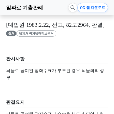
알파로
기출판례
OX 앱 다운로드
[대법원 1983.2.22, 선고, 82도2964, 판결]
출처
법제처 국가법령정보센터
판시사항
뇌물로 공여된 당좌수표가 부도된 경우 뇌물죄의 성
부
판결요지