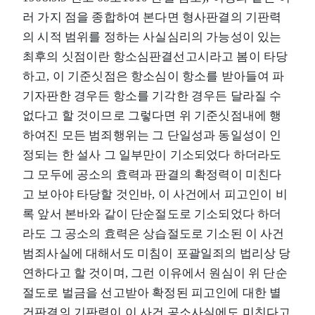
러 가지 점을 종합하여 본다면 형사판결의 기판력
의 시적 범위를 정하는 사실심리의 가능성이 있는
최후의 싯점이란 항소심판결선고시라고 봄이 타당
하고, 이 기준싯점은 항소심이 항소를 받아들여 파
기자판한 경우든 항소를 기각한 경우든 달라질 수
없다고 할 것이므로 그렇다면 위 기준싯점내에 행
하여진 모든 범죄행위는 그 단일성과 동일성이 인
정되는 한 설사 그 일부만이 기소되었다 하더라도
그 모두에 공소의 효력과 판결의 확정력이 미친다
고 보아야 타당할 것인바, 이 사건에서 피고인이 비
록 앞서 본바와 같이 단순절도로 기소되었다 하더
라도 그 공소의 효력은 상습절도로 기소된 이 사건
범죄사실에 대해서도 미침이 포괄일죄의 법리상 당
연하다고 할 것이며, 그런 이유에서 원심이 위 단순
절도로 벌금을 선고받아 확정된 피고인에 대한 별
건판결의 기판력이 이 사건 공소사실에도 미친다고