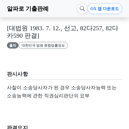
알파로
기출판례
OX 앱 다운로드
[대법원 1983. 7. 12., 선고, 82다257, 82다
카590 판결]
출처
대한민국 법원 종합법률정보
판시사항
사찰이 소송당사자가 된 경우 소송당사자능력 또는
소송능력에 관한 직권심리판단의 요부
판결요지