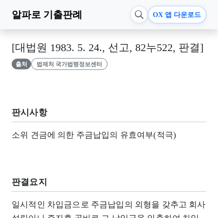
알파로
기출판례
OX 앱 다운로드
[대법원 1983. 5. 24., 선고, 82누522, 판결]
출처
법제처 국가법령정보센터
판시사항
소위 견금에 의한 주금납입의 유효여부(적극)
판결요지
일시적인 차입금으로 주금납입의 외형을 갖추고 회사