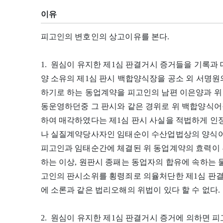
이유
피고인의 변호인의 상고이유를 본다.
1. 원심이 유지한 제1심 판결거시 증거들을 기록과
양 소유의 제1심 판시 백합양식장을 공소 외 서명원
하기로 하는 동업계약을 피고인의 남편 이은양과 위
동운영하던중 그 판시와 같은 경위로 위 백합양식어장
하여 매각하였다는 제1심 판시 사실을 적법하게 인
나 실질계약당사자인 임태순이 수산업법상의 양식
피고인과 임태순간에 체결된 위 동업계약의 효력이 
하는 이상, 원판시 종패는 동업자의 합유에 속하는 
고인의 판시소위를 횡령죄로 의율처단한 제1심 판결 
에 소론과 같은 법리오해의 위법이 있다 할 수 없다.
2. 원심이 유지한 제1심 판결거시 증거에 의하면 