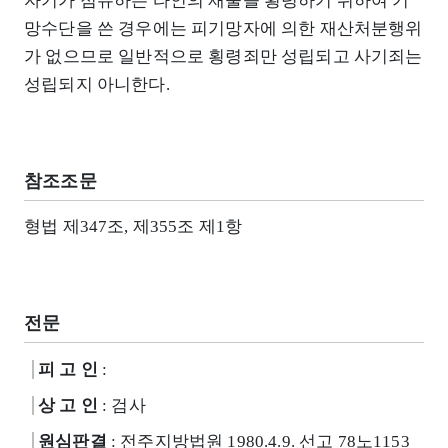
자기가 점유하는 타인의 재물을 횡령하기 위하여 기
망수단을 쓴 경우에는 피기망자에 의한 재산처분행위
가 없으므로 일반적으로 횡령죄만 성립되고 사기죄는
성립되지 아니한다.
참조조문
형법 제347조, 제355조 제1항
전문
피 고 인
:
상 고 인
: 검사
원심판결
: 전주지방법원 1980.4.9. 선고 78노1153