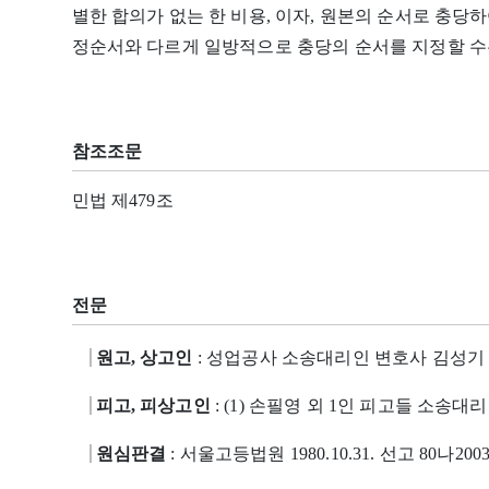
별한 합의가 없는 한 비용, 이자, 원본의 순서로 충당
정순서와 다르게 일방적으로 충당의 순서를 지정할 수
참조조문
민법 제479조
전문
원고, 상고인
: 성업공사 소송대리인 변호사 김성기
피고, 피상고인
: (1) 손필영 외 1인 피고들 소송
원심판결
: 서울고등법원 1980.10.31. 선고 80나200