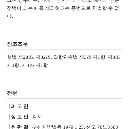
그친 경우에는, 이에 가공한다 하더라도 예비의 공동
정범이 되는 때를 제외하고는 종범으로 처벌할 수 없
다.
참조조문
형법 제28조, 제32조, 밀항단속법 제3조 제1항, 제3조
제3항, 제4조 제1항
전문
피 고 인
:
상 고 인
: 검사
원 판 결
: 부산지방법원 1979.1.23. 선고 78노3583