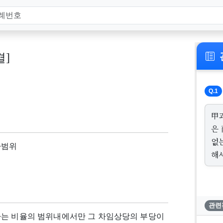
결]
Q.1
甲과
은 
없
사범위
해
관련
하는 비율의 범위내에서만 그 차임상당의 부당이