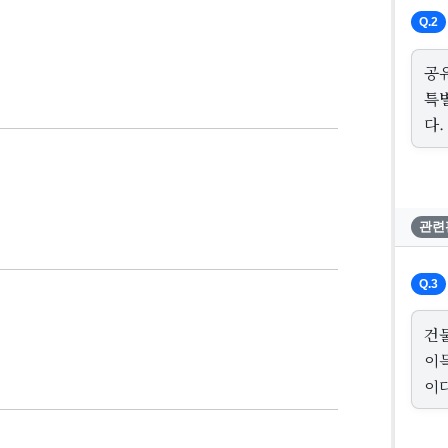
Q.2
공
특
다.
관련
Q.3
건
이
이다