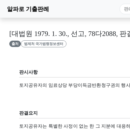
알파로
기출판례
[대법원 1979. 1. 30., 선고, 78다2088, 판
출처
법제처 국가법령정보센터
판시사항
토지공유자의 임료상당 부당이득금반환청구권의 행
판결요지
토지공유자는 특별한 사정이 없는 한 그 지분에 대응