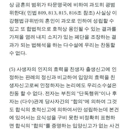
상 금혼의 범위가 타문명국에 비하여 과도히 광범
위한대( 민법 809, 813, 815, 816조 참조) 사실상 이
강행법규위반의 혼인이 과오로 인하여 성립할 수
있고 또 합법적으로 호적상 용인될 수 있는 결과를
가져올 염려 내지 소지가 있는 폐단을 조장하는 결
과가 되는 법해석을 하는 다수설에 우리는 찬동할
수 없다.
(5) 사생자의 인지의 효력을 친생자 출생신고에 인
정하는 판례의 정신과 비교하여 입양의 효력을 친
생자신고로써 인정하자는 논리에도 우리소수설은
찬동 할 수 없다. 전자는 부친의 "단독행위"이나 후
자는 (다수)관계 당사자간의 "합의"에 의하여 그것
도 합식의 호적신고에 의하여서만 성립하는데 본건
에 있어서는 요식성을 구비 못한 비정확히 표현하
면 합식의 "합의"를 증명하는 입양신고가 없는 사건