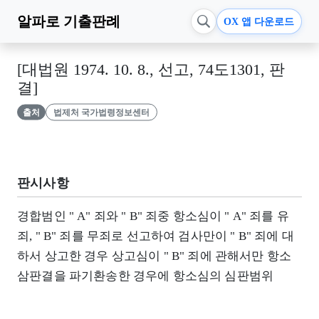
알파로
기출판례
OX 앱 다운로드
[대법원 1974. 10. 8., 선고, 74도1301, 판
결]
출처
법제처 국가법령정보센터
판시사항
경합범인 " A" 죄와 " B" 죄중 항소심이 " A" 죄를 유
죄, " B" 죄를 무죄로 선고하여 검사만이 " B" 죄에 대
하서 상고한 경우 상고심이 " B" 죄에 관해서만 항소
삼판결을 파기환송한 경우에 항소심의 심판범위