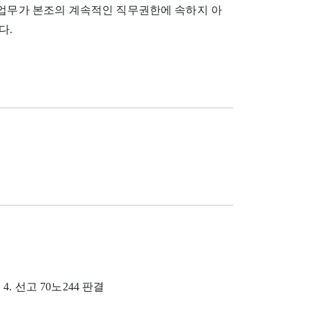
 업무가 본조의 계속적인 직무권한에 속하지 아
다.
 4. 선고 70노244 판결