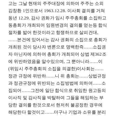
고는 그날 현재의 주주대장에 의하여 주주는 소외
김창환 1인으로서 1963.12.28. 이사회 결의를 거쳐
동년 12.29. 감사 권화가 임시 주주총회를 소집하고
동총회가 개최되어 임원변경의 결의를 얻는등 합식
절차를 밟어 한것이라고 항쟁하므로 살피건대,
……본건에 있어서는 감사 권화의 소집으로 총회가
개최된 것이 당사자 변론으로 명백한즉……소집권
자 아닌자에 의하여 총회가 개최되어 상법 제362조
에 위반하였음을 알수있으며, 그 뿐아니라……이
(위임시 주주총회의 소집을 의결한)이사회는……
정관 규정에 위반하……니 위 총회는……상법규정
과 정관규정에 위반되는 소집방법에 의하여……소
집되어……그전에 일단 합식으로 취임한 원고등의
이사직 및 감사직을 박탈하여 그들을 해임하는 부
당한 결의를 한것으로서 현저히 불공정한 경우에
해당한다 할것이고……더구나 기업과 소유를 분리