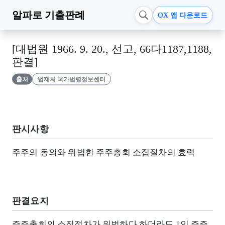
알파로
기출판례
OX 앱 다운로드
[대법원 1966. 9. 20., 선고, 66다1187,1188,
판결]
출처
법제처 국가법령정보센터
판시사항
주주의 동의와 위법한 주주총회 소집절차의 효력
판결요지
주주총회의 소집절차가 위법하다 하더라도 1인 주주