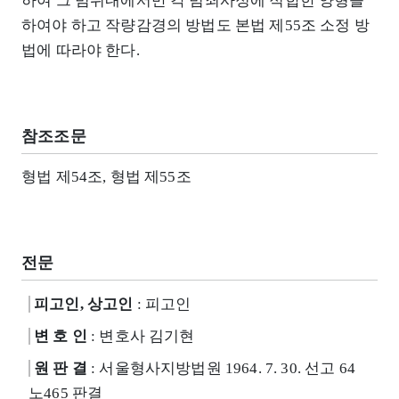
하여 그 범위내에서만 각 범죄사정에 적합한 양형을
하여야 하고 작량감경의 방법도 본법 제55조 소정 방
법에 따라야 한다.
참조조문
형법 제54조, 형법 제55조
전문
피고인, 상고인
: 피고인
변 호 인
: 변호사 김기현
원 판 결
: 서울형사지방법원 1964. 7. 30. 선고 64
노465 판결