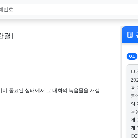
 판결]
Q.1
甲
20
를 
이미 종료된 상태에서 그 대화의 녹음물을 재생
트에
의
녹음
에
게
CC