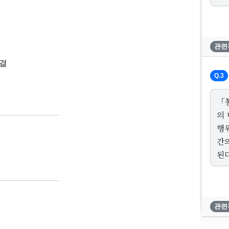
관련
판결
Q.3
「
의
행
간
된다
관련