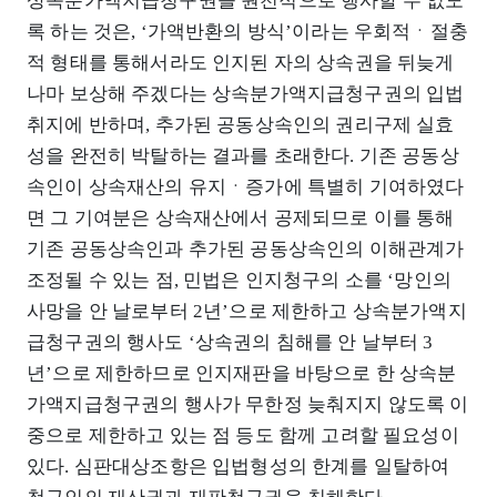
상속분가액지급청구권을 원천적으로 행사할 수 없도
록 하는 것은, ‘가액반환의 방식’이라는 우회적ㆍ절충
적 형태를 통해서라도 인지된 자의 상속권을 뒤늦게
나마 보상해 주겠다는 상속분가액지급청구권의 입법
취지에 반하며, 추가된 공동상속인의 권리구제 실효
성을 완전히 박탈하는 결과를 초래한다. 기존 공동상
속인이 상속재산의 유지ㆍ증가에 특별히 기여하였다
면 그 기여분은 상속재산에서 공제되므로 이를 통해
기존 공동상속인과 추가된 공동상속인의 이해관계가
조정될 수 있는 점, 민법은 인지청구의 소를 ‘망인의
사망을 안 날로부터 2년’으로 제한하고 상속분가액지
급청구권의 행사도 ‘상속권의 침해를 안 날부터 3
년’으로 제한하므로 인지재판을 바탕으로 한 상속분
가액지급청구권의 행사가 무한정 늦춰지지 않도록 이
중으로 제한하고 있는 점 등도 함께 고려할 필요성이
있다. 심판대상조항은 입법형성의 한계를 일탈하여