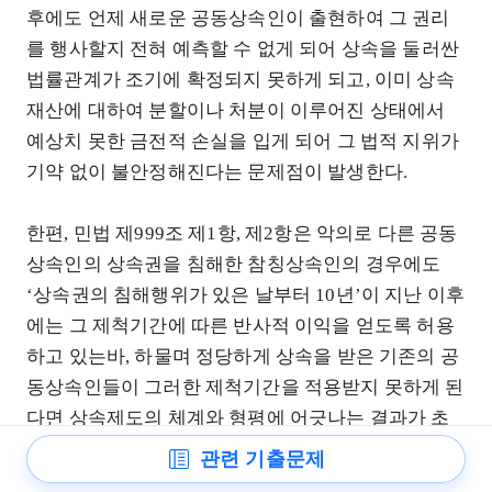
후에도 언제 새로운 공동상속인이 출현하여 그 권리
를 행사할지 전혀 예측할 수 없게 되어 상속을 둘러싼
법률관계가 조기에 확정되지 못하게 되고, 이미 상속
재산에 대하여 분할이나 처분이 이루어진 상태에서
예상치 못한 금전적 손실을 입게 되어 그 법적 지위가
기약 없이 불안정해진다는 문제점이 발생한다.
한편, 민법 제999조 제1항, 제2항은 악의로 다른 공동
상속인의 상속권을 침해한 참칭상속인의 경우에도
‘상속권의 침해행위가 있은 날부터 10년’이 지난 이후
에는 그 제척기간에 따른 반사적 이익을 얻도록 허용
하고 있는바, 하물며 정당하게 상속을 받은 기존의 공
동상속인들이 그러한 제척기간을 적용받지 못하게 된
다면 상속제도의 체계와 형평에 어긋나는 결과가 초
래된다는 새로운 문제점이 발생할 수 있다(헌재 2010.
관련 기출문제
7. 29. 2005헌바89 중 재판관 이강국, 재판관 이공현,