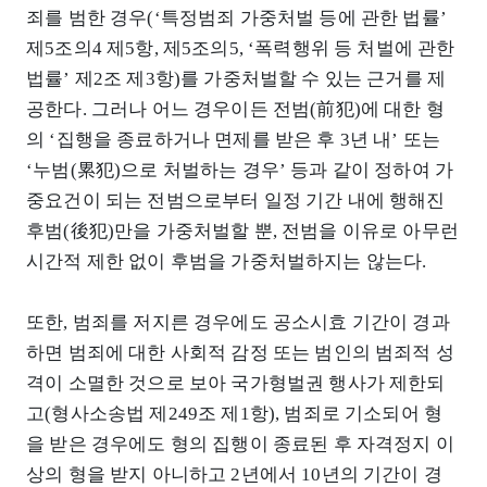
죄를 범한 경우(‘특정범죄 가중처벌 등에 관한 법률’
제5조의4 제5항, 제5조의5, ‘폭력행위 등 처벌에 관한
법률’ 제2조 제3항)를 가중처벌할 수 있는 근거를 제
공한다. 그러나 어느 경우이든 전범(前犯)에 대한 형
의 ‘집행을 종료하거나 면제를 받은 후 3년 내’ 또는
‘누범(累犯)으로 처벌하는 경우’ 등과 같이 정하여 가
중요건이 되는 전범으로부터 일정 기간 내에 행해진
후범(後犯)만을 가중처벌할 뿐, 전범을 이유로 아무런
시간적 제한 없이 후범을 가중처벌하지는 않는다.
또한, 범죄를 저지른 경우에도 공소시효 기간이 경과
하면 범죄에 대한 사회적 감정 또는 범인의 범죄적 성
격이 소멸한 것으로 보아 국가형벌권 행사가 제한되
고(형사소송법 제249조 제1항), 범죄로 기소되어 형
을 받은 경우에도 형의 집행이 종료된 후 자격정지 이
상의 형을 받지 아니하고 2년에서 10년의 기간이 경