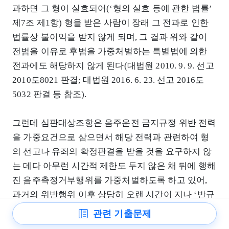
과하면 그 형이 실효되어(‘형의 실효 등에 관한 법률’
제7조 제1항) 형을 받은 사람이 장래 그 전과로 인한
법률상 불이익을 받지 않게 되며, 그 결과 위와 같이
전범을 이유로 후범을 가중처벌하는 특별법에 의한
전과에도 해당하지 않게 된다(대법원 2010. 9. 9. 선고
2010도8021 판결; 대법원 2016. 6. 23. 선고 2016도
5032 판결 등 참조).
그런데 심판대상조항은 음주운전 금지규정 위반 전력
을 가중요건으로 삼으면서 해당 전력과 관련하여 형
의 선고나 유죄의 확정판결을 받을 것을 요구하지 않
는 데다 아무런 시간적 제한도 두지 않은 채 뒤에 행해
진 음주측정거부행위를 가중처벌하도록 하고 있어,
과거의 위반행위 이후 상당히 오랜 시간이 지나 ‘반규
범적 행위’나 ‘반복적인 행위’ 등이라고 평가하기 어
관련 기출문제
려운 음주측정거부행위를 한 사람에 대해서는 책임에