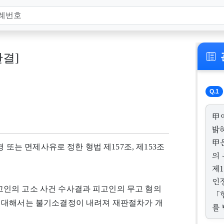
판결]
Q.1
甲
밝
甲
 또는 면제사유로 정한 형법 제157조, 제153조
의
제
인
 피고인의 고소 사건 수사결과 피고인의 무고 혐의
「형
 대해서는 불기소결정이 내려져 재판절차가 개
를 