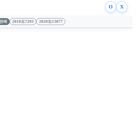
O
X
판례
2018도7293
2020도13077