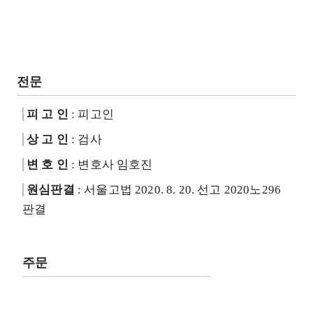
전문
피 고 인
: 피고인
상 고 인
: 검사
변 호 인
: 변호사 임호진
원심판결
: 서울고법 2020. 8. 20. 선고 2020노296
판결
주문