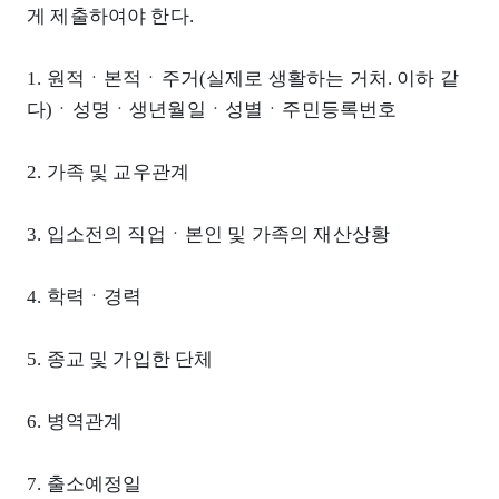
게 제출하여야 한다.
1. 원적ㆍ본적ㆍ주거(실제로 생활하는 거처. 이하 같
다)ㆍ성명ㆍ생년월일ㆍ성별ㆍ주민등록번호
2. 가족 및 교우관계
3. 입소전의 직업ㆍ본인 및 가족의 재산상황
4. 학력ㆍ경력
5. 종교 및 가입한 단체
6. 병역관계
7. 출소예정일