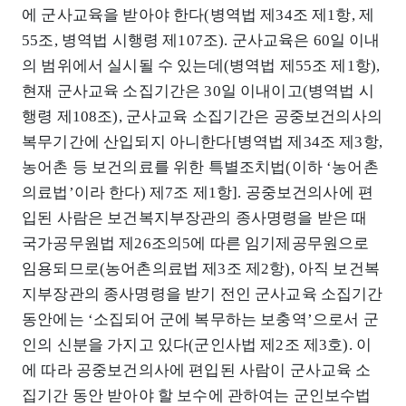
에 군사교육을 받아야 한다(병역법 제34조 제1항, 제
55조, 병역법 시행령 제107조). 군사교육은 60일 이내
의 범위에서 실시될 수 있는데(병역법 제55조 제1항),
현재 군사교육 소집기간은 30일 이내이고(병역법 시
행령 제108조), 군사교육 소집기간은 공중보건의사의
복무기간에 산입되지 아니한다[병역법 제34조 제3항,
농어촌 등 보건의료를 위한 특별조치법(이하 ‘농어촌
의료법’이라 한다) 제7조 제1항]. 공중보건의사에 편
입된 사람은 보건복지부장관의 종사명령을 받은 때
국가공무원법 제26조의5에 따른 임기제공무원으로
임용되므로(농어촌의료법 제3조 제2항), 아직 보건복
지부장관의 종사명령을 받기 전인 군사교육 소집기간
동안에는 ‘소집되어 군에 복무하는 보충역’으로서 군
인의 신분을 가지고 있다(군인사법 제2조 제3호). 이
에 따라 공중보건의사에 편입된 사람이 군사교육 소
집기간 동안 받아야 할 보수에 관하여는 군인보수법