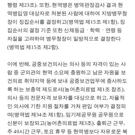
행령 제23조). 또한, 현역병은 병역판정검사 결과 현
역병입영 대상자로 처분된 사람에 대하여 지방병무청
장이 징집순서를 결정하고(병역법 제15조 제1항), 징
집순서의 결정 기준 또한 신체등급ㆍ학력ㆍ연령 등
자질을 고려하여 병무청장이 일방적으로 결정한다
(병역법 제15조 제2항).
이에 반해, 공중보건의사는 의사 등의 자격이 있는 사
람 중 군의관의 현역 소요에 충원하고 남은 자원을 보
건의료 취약지역 등에 보내 공중보건업무에 종사하도
록 하는 보충역 제도로서(농어촌의료법 제1조 참조),
의사 등의 전문자격 보유자를 대상으로 하고, 자율적
인 의사에 기한 지원 절차를 거쳐 편입 여부가 결정되
며(병역법 제34조 제1항), 임기제공무원 공무원으로
신분이 보장되고(농어촌의료법 제3조), 출퇴근 근무,
주 40시간 근무, 토요 휴무 등 현역병보다 자유로운 복