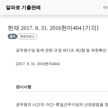
알파로
기출판례
헌재 2017. 8. 31. 2016헌마404 [기각]
출처
헌법재판소
공무원수당 등에 관한 규정 제15조 제2항 등 위헌확인
[2017. 8. 31. 2016헌마404]
판시사항
공무원의 시간외･야간･휴일근무수당의 산정방법을 정하