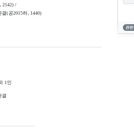
2142) /
판결(공2015하, 1440)
관련
외 1인
 판결