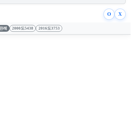
O
X
판례
2000도5438
2016도3753