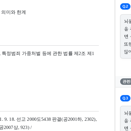
Q.2
의 의미와 한계
뇌
을
면
또
않
제1항, 특정범죄 가중처벌 등에 관한 법률 제2조 제1
관련
Q.3
뇌
. 9. 18. 선고 2000도5438 판결(공2001하, 2302),
을
007상, 923) /
면