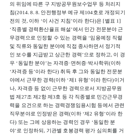
의 위임에 따른 구 지방공무원보수업무 등 처리지
침(2014. 8. 8. 안전행정부 예규 제104호로 개정되기
전의 것, 이하 ‘이 사건 지침’이라 한다)은 [별표 1]
‘직종별 경력환산율표 해설’에서 민간 전문분야 근
무경력으로 인정할 수 있는 경력을 ‘임용예정 직렬
및 직류와 동일한 분야에 직접 종사하면서 정기적
인 보수를 지급받고 상근한 경력’으로 정하고, 이 경
우 ‘동일한 분야’는 자격증·면허증·박사학위(이하
‘자격증 등’이라 한다) 취득 후 그와 동일한 전문분
야에서 근무한 경력(이하 ‘제1 유형’이라 한다)이거
나, 자격증 등 없이 근무한 경력으로서 지방공무원
법 제27조 제2항 제3호 등 각 직종별로 민간근무경
력을 요건으로 하는 경력경쟁임용시험 등에서 관련
직무분야로 인정받은 경력(이하 ‘제2 유형’이라 한
다) 또는 그에 상응하는 경력인 경우 ‘동일한 분
야’로 인정하되, 기관별 호봉경력 평가 심의회를 거