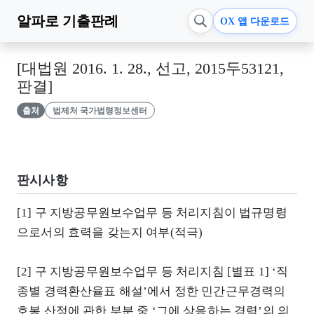
알파로
기출판례
OX 앱 다운로드
[대법원 2016. 1. 28., 선고, 2015두53121,
판결]
출처
법제처 국가법령정보센터
판시사항
[1] 구 지방공무원보수업무 등 처리지침이 법규명령
으로서의 효력을 갖는지 여부(적극)
[2] 구 지방공무원보수업무 등 처리지침 [별표 1] ‘직
종별 경력환산율표 해설’에서 정한 민간근무경력의
호봉 산정에 관한 부분 중 ‘그에 상응하는 경력’의 의