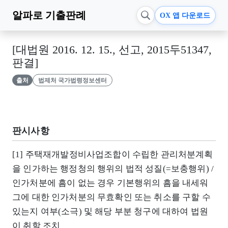
알파로
기출판례
OX 앱 다운로드
[대법원 2016. 12. 15., 선고, 2015두51347,
판결]
출처
법제처 국가법령정보센터
판시사항
[1] 주택재개발정비사업조합이 수립한 관리처분계획
을 인가하는 행정청의 행위의 법적 성질(=보충행위) /
인가처분에 흠이 없는 경우 기본행위의 흠을 내세워
그에 대한 인가처분의 무효확인 또는 취소를 구할 수
있는지 여부(소극) 및 해당 부분 청구에 대하여 법원
이 취할 조치