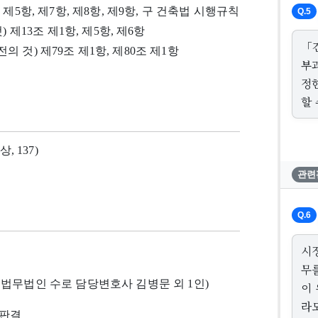
조 제5항, 제7항, 제8항, 제9항, 구 건축법 시행규칙
Q.5
) 제13조 제1항, 제5항, 제6항
「
기 전의 것) 제79조 제1항, 제80조 제1항
부
정
할 
상, 137)
관련
Q.6
시
무
법무법인 수로 담당변호사 김병문 외 1인)
이
라
5 판결