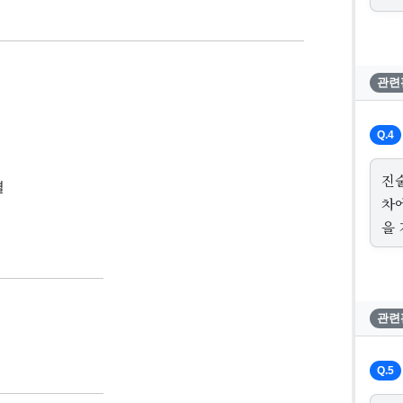
관련
Q.4
진
결
차
을
관련
Q.5