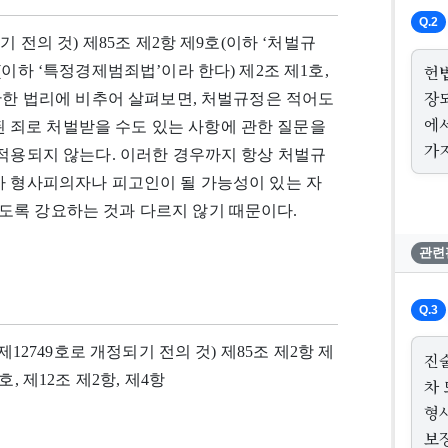
Q.2
정되기 전의 것) 제85조 제2항 제9호(이하 ‘처벌규
헌
이하 ‘특정경제범죄법’이라 한다) 제2조 제1호,
장
 관한 법리에 비추어 살펴보면, 처벌규정은 적어도
에
죄로 처벌받을 수도 있는 사항에 관한 질문을
가
 적용되지 않는다. 이러한 경우까지 항상 처벌규
차 형사피의자나 피고인이 될 가능성이 있는 자
도록 강요하는 것과 다르지 않기 때문이다.
관련
Q.3
률 제12749호로 개정되기 전의 것) 제85조 제2항 제
진
, 제12조 제2항, 제4항
차
형
보