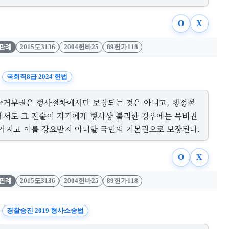
O
X
판례
2015도3136
2004헌바25
89헌가118
국회직8급 2024 헌법
술거부권은 형사절차에서만 보장되는 것은 아니고, 행정절
에서도 그 진술이 자기에게 형사상 불리한 경우에는 묵비권
 가지고 이를 강요받지 아니할 국민의 기본권으로 보장된다.
O
X
판례
2015도3136
2004헌바25
89헌가118
경찰승진 2019 형사소송법