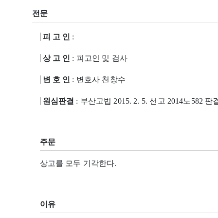
전문
피 고 인
:
상 고 인
: 피고인 및 검사
변 호 인
: 변호사 천창수
원심판결
: 부산고법 2015. 2. 5. 선고 2014노582 판
주문
상고를 모두 기각한다.
이유