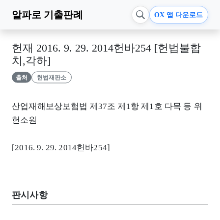
알파로
기출판례
OX 앱 다운로드
헌재 2016. 9. 29. 2014헌바254 [헌법불합
치,각하]
출처
헌법재판소
산업재해보상보험법 제37조 제1항 제1호 다목 등 위
헌소원
[2016. 9. 29. 2014헌바254]
판시사항