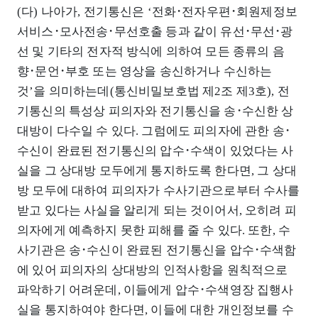
(다) 나아가, 전기통신은 ‘전화･전자우편･회원제정보
서비스･모사전송･무선호출 등과 같이 유선･무선･광
선 및 기타의 전자적 방식에 의하여 모든 종류의 음
향･문언･부호 또는 영상을 송신하거나 수신하는
것’을 의미하는데(통신비밀보호법 제2조 제3호), 전
기통신의 특성상 피의자와 전기통신을 송･수신한 상
대방이 다수일 수 있다. 그럼에도 피의자에 관한 송･
수신이 완료된 전기통신의 압수･수색이 있었다는 사
실을 그 상대방 모두에게 통지하도록 한다면, 그 상대
방 모두에 대하여 피의자가 수사기관으로부터 수사를
받고 있다는 사실을 알리게 되는 것이어서, 오히려 피
의자에게 예측하지 못한 피해를 줄 수 있다. 또한, 수
사기관은 송･수신이 완료된 전기통신을 압수･수색함
에 있어 피의자의 상대방의 인적사항을 원칙적으로
파악하기 어려운데, 이들에게 압수･수색영장 집행사
실을 통지하여야 한다면, 이들에 대한 개인정보를 수