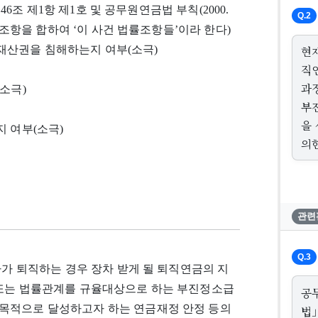
) 제46조 제1항 제1호 및 공무원연금법 부칙(2000.
Q.2
위 두 조항을 합하여 ‘이 사건 법률조항들’이라 한다)
재산권을 침해하는지 여부(소극)
현
직
과
소극)
부
을
지 여부(소극)
의
관련
Q.3
자가 퇴직하는 경우 장차 받게 될 퇴직연금의 지
 또는 법률관계를 규율대상으로 하는 부진정소급
공
목적으로 달성하고자 하는 연금재정 안정 등의
법