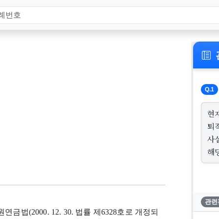
Q.1
현
퇴
사
해
관련
(2000. 12. 30. 법률 제6328호로 개정되