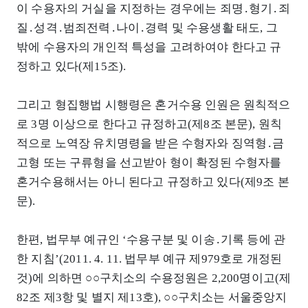
이 수용자의 거실을 지정하는 경우에는 죄명․형기․죄
질․성격․범죄전력․나이․경력 및 수용생활 태도, 그
밖에 수용자의 개인적 특성을 고려하여야 한다고 규
정하고 있다(제15조).
그리고 형집행법 시행령은 혼거수용 인원은 원칙적으
로 3명 이상으로 한다고 규정하고(제8조 본문), 원칙
적으로 노역장 유치명령을 받은 수형자와 징역형․금
고형 또는 구류형을 선고받아 형이 확정된 수형자를
혼거수용해서는 아니 된다고 규정하고 있다(제9조 본
문).
한편, 법무부 예규인 ‘수용구분 및 이송․기록 등에 관
한 지침’(2011. 4. 11. 법무부 예규 제979호로 개정된
것)에 의하면 ○○구치소의 수용정원은 2,200명이고(제
82조 제3항 및 별지 제13호), ○○구치소는 서울중앙지