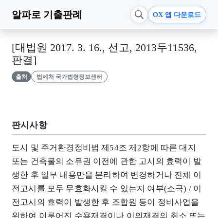
알파로
기출판례
OX 앱 다운로드
[대법원 2017. 3. 16., 선고, 2013두11536,
판결]
출처
법제처 국가법령정보센터
판시사항
도시 및 주거환경정비법 제54조 제2항에 따른 대지
또는 건축물의 소유권 이전에 관한 고시의 효력이 발
생한 후 일부 내용만을 분리하여 변경하거나 전체 이
전고시를 모두 무효화시킬 수 있는지 여부(소극) / 이
전고시의 효력이 발생한 후 조합원 등이 정비사업을
위하여 이루어진 수용재결이나 이의재결의 취소 또는