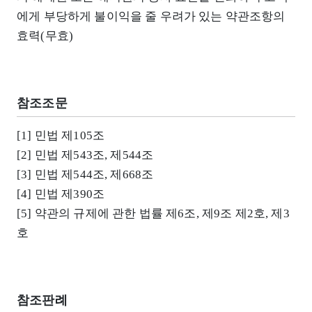
에게 부당하게 불이익을 줄 우려가 있는 약관조항의
효력(무효)
참조조문
[1] 민법 제105조
[2] 민법 제543조, 제544조
[3] 민법 제544조, 제668조
[4] 민법 제390조
[5] 약관의 규제에 관한 법률 제6조, 제9조 제2호, 제3
호
참조판례