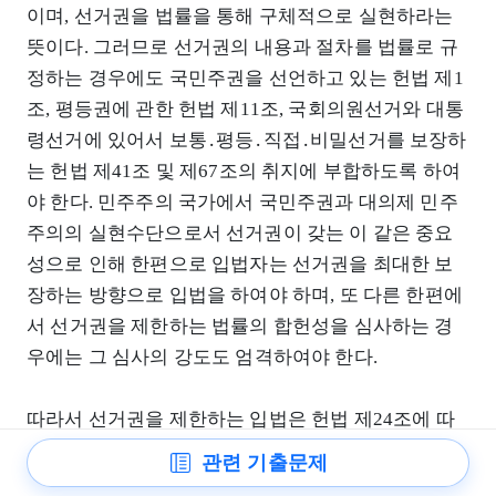
이며, 선거권을 법률을 통해 구체적으로 실현하라는
뜻이다. 그러므로 선거권의 내용과 절차를 법률로 규
정하는 경우에도 국민주권을 선언하고 있는 헌법 제1
조, 평등권에 관한 헌법 제11조, 국회의원선거와 대통
령선거에 있어서 보통․평등․직접․비밀선거를 보장하
는 헌법 제41조 및 제67조의 취지에 부합하도록 하여
야 한다. 민주주의 국가에서 국민주권과 대의제 민주
주의의 실현수단으로서 선거권이 갖는 이 같은 중요
성으로 인해 한편으로 입법자는 선거권을 최대한 보
장하는 방향으로 입법을 하여야 하며, 또 다른 한편에
서 선거권을 제한하는 법률의 합헌성을 심사하는 경
우에는 그 심사의 강도도 엄격하여야 한다.
따라서 선거권을 제한하는 입법은 헌법 제24조에 따
라 곧바로 정당화될 수는 없고, 헌법 제37조 제2항의
관련 기출문제
규정에 따라 국가안전보장․질서유지 또는 공공복리