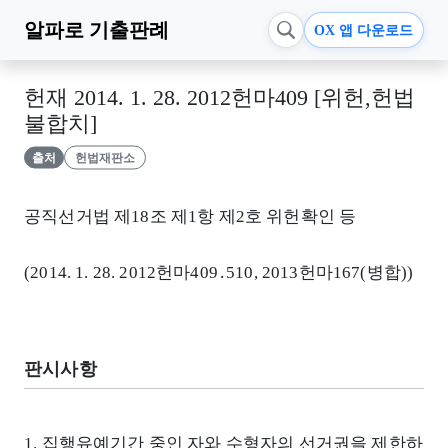
알파로
기출판례
OX 앱 다운로드
헌재 2014. 1. 28. 2012헌마409 [위헌,헌법
불합치]
출처
헌법재판소
공직선거법 제18조 제1항 제2호 위헌확인 등
(2014. 1. 28. 2012헌마409․510, 2013헌마167(병합))
판시사항
1. 집행유예기간 중인 자와 수형자의 선거권을 제한하