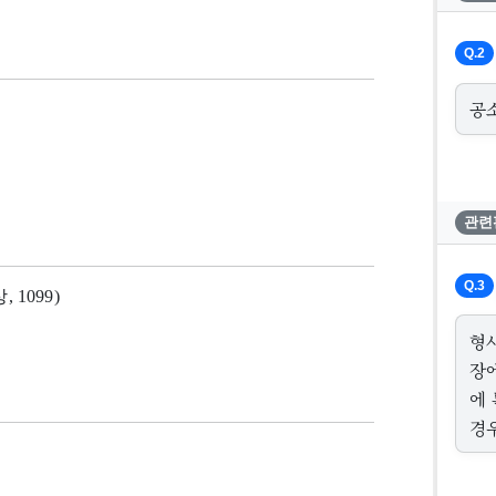
Q.2
공
관련
Q.3
, 1099)
형
장
에
경