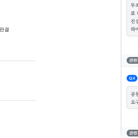
무
로
진
하
4 판결
관련
Q.4
공
요
관련