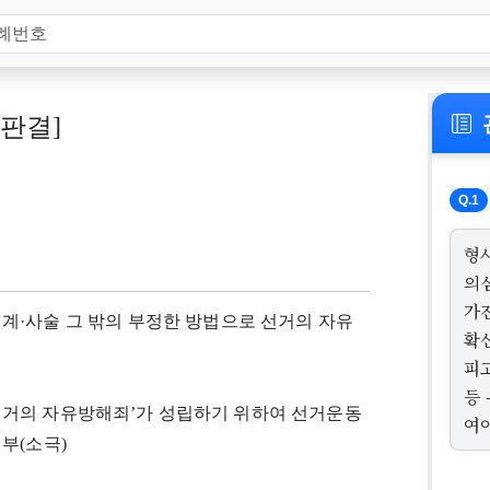
, 판결]
Q.1
형
의
가
 ‘위계·사술 그 밖의 부정한 방법으로 선거의 자유
확
피
등
 ‘선거의 자유방해죄’가 성립하기 위하여 선거운동
여야
부(소극)