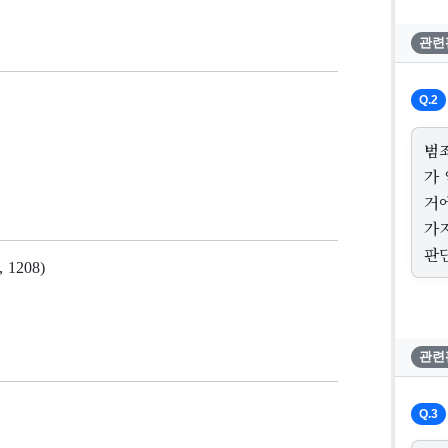
관련
Q.2
범
가
거
가
판
 1208)
관련
Q.3