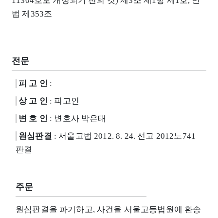
11304호로 개정되기 전의 것) 제3조 제1항 제1호, 민
법 제353조
전문
피 고 인
:
상 고 인
: 피고인
변 호 인
: 변호사 박은태
원심판결
: 서울고법 2012. 8. 24. 선고 2012노741
판결
주문
원심판결을 파기하고, 사건을 서울고등법원에 환송