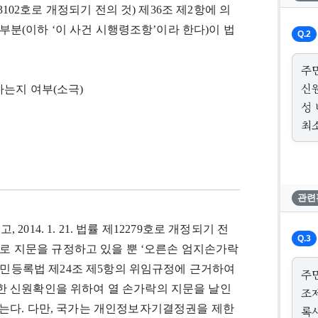
제23102호로 개정되기 전의 것) 제36조 제2항에 의
 부분(이하 ‘이 사건 시행령조항’이라 한다)이 법
Q.2
주
신
는지 여부(소극)
성
최
관련
고, 2014. 1. 21. 법률 제12279호로 개정되기 전
Q.3
나로 지문을 규정하고 있을 뿐 ‘오른손 엄지손가락
주민등록법 제24조 제5항의 위임규정에 근거하여
주
 신원확인을 위하여 열 손가락의 지문을 날인
조제
는다. 다만, 국가는 개인정보자기결정권을 제한
록