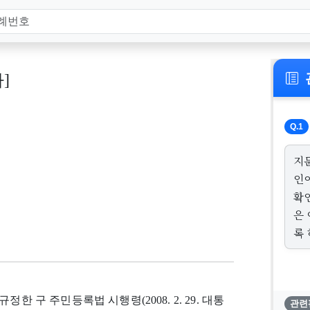
하]
Q.1
지
인
확
은
록
 구 주민등록법 시행령(2008. 2. 29. 대통
관련