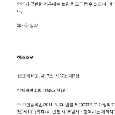
인하기 곤란한 경우에는 보완을 요구할 수 있으며, 
다.
③∼⑤ 생략
참조조문
헌법 제10조, 제17조, 제37조 제2항
헌법재판소법 제69조 제1항
구 주민등록법(2011. 5. 30. 법률 제10733호로 개정되고,
것) 제1조 (목적) 이 법은 시(특별시ㆍ광역시는 제외