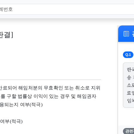
 판결]
Q.1
한
송
소
가 만료되어 해임처분의 무효확인 또는 취소로 지위
료
를 구할 법률상 이익이 있는 경우 및 해임권자
임
용되는지 여부(적극)
여부(적극)
관련