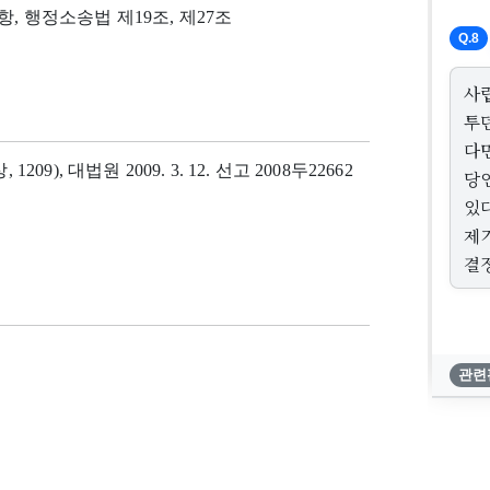
1항, 행정소송법 제19조, 제27조
Q.8
사
투
다
 1209), 대법원 2009. 3. 12. 선고 2008두22662
당
있
제
결
관련