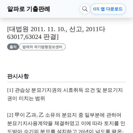
알파로
기출판례
OX 앱 다운로드
[대법원 2011. 11. 10., 선고, 2011다
63017,63024 판결]
출처
법제처 국가법령정보센터
판시사항
[1] 관습상 분묘기지권의 시효취득 요건 및 분묘기지
권이 미치는 범위
[2] 甲이 乙과, 乙 소유의 분묘지 중 일부분에 관하여
분묘기지사용계약을 체결하였고 이에 따라 토지를 인
도받아 수기의 분묘를 설치하고 20년이 넘도록 평온·