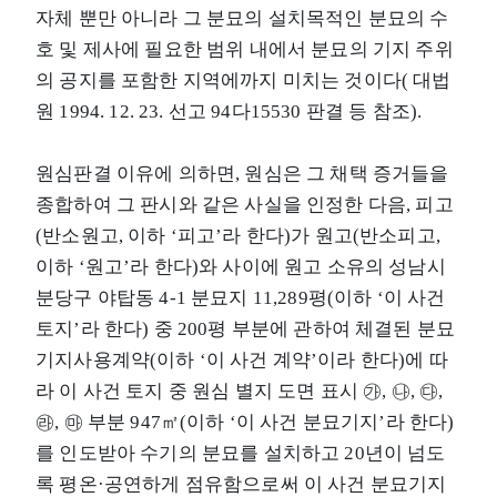
자체 뿐만 아니라 그 분묘의 설치목적인 분묘의 수
호 및 제사에 필요한 범위 내에서 분묘의 기지 주위
의 공지를 포함한 지역에까지 미치는 것이다( 대법
원 1994. 12. 23. 선고 94다15530 판결 등 참조).
원심판결 이유에 의하면, 원심은 그 채택 증거들을
종합하여 그 판시와 같은 사실을 인정한 다음, 피고
(반소원고, 이하 ‘피고’라 한다)가 원고(반소피고,
이하 ‘원고’라 한다)와 사이에 원고 소유의 성남시
분당구 야탑동 4-1 분묘지 11,289평(이하 ‘이 사건
토지’라 한다) 중 200평 부분에 관하여 체결된 분묘
기지사용계약(이하 ‘이 사건 계약’이라 한다)에 따
라 이 사건 토지 중 원심 별지 도면 표시 ㉮, ㉯, ㉰,
㉱, ㉲ 부분 947㎡(이하 ‘이 사건 분묘기지’라 한다)
를 인도받아 수기의 분묘를 설치하고 20년이 넘도
록 평온·공연하게 점유함으로써 이 사건 분묘기지