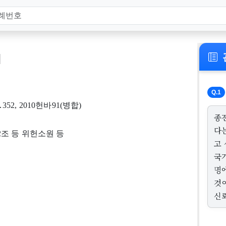
]
Q.1
7․352, 2010헌바91(병합)
종
다
조 등 위헌소원 등
고
국
명
것
신