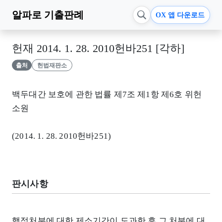
알파로
기출판례
OX 앱 다운로드
헌재 2014. 1. 28. 2010헌바251 [각하]
출처
헌법재판소
백두대간 보호에 관한 법률 제7조 제1항 제6호 위헌
소원
(2014. 1. 28. 2010헌바251)
판시사항
행정처분에 대한 제소기간이 도과한 후 그 처분에 대