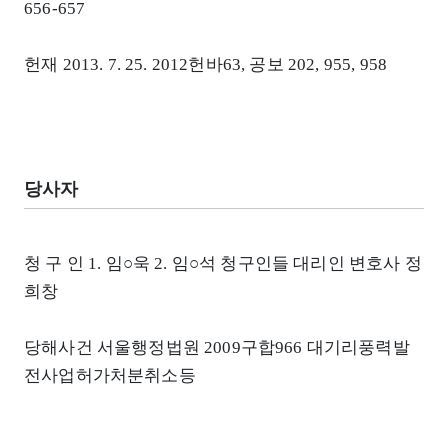
656-657
헌재 2013. 7. 25. 2012헌바63, 공보 202, 955, 958
당사자
청 구 인 1. 임○욱 2. 임○석 청구인들 대리인 변호사 정
희창
당해사건 서울행정법원 2009구합966 대기리풍력발
전사업허가처분취소등