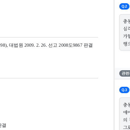
Q.2
충
심
가
행
98), 대법원 2009. 2. 26. 선고 2008도9867 판결
관련
Q.3
충
애
의
 판결
그