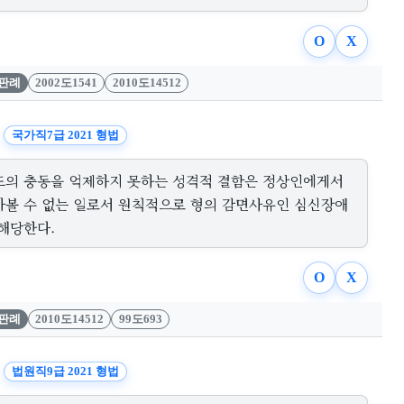
O
X
판례
2002도1541
2010도14512
국가직7급 2021 형법
도의 충동을 억제하지 못하는 성격적 결함은 정상인에게서
아볼 수 없는 일로서 원칙적으로 형의 감면사유인 심신장애
 해당한다.
O
X
판례
2010도14512
99도693
법원직9급 2021 형법