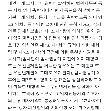
대인에게 고지되어 효력이 발생하면 법원사무관 등
은 지체 없이 촉탁서에 재판서 등본을 첨부하여 등
기관에게 임차권등기의 기입을 촉탁하도록 되어 있
고( 임차권등기명령 절차에 관한 규칙 제5조), 상가
건물 임대차보호법 제6조 제5항에 의하면, 위와 같
이 임차권등기명령의 집행에 의한 임차권등기가 경
료되면 임차인은 제3조 제1항의 규정에 의한 대항
력 및 제5조 제2항의 규정에 의한 우선변제권을 취
득하고(임차인이 임차권등기 이전에 이미 대항력
또는 우선변제권을 취득한 경우에는 그 대항력 또
는 우선변제권이 그대로 유지된다), 임차권등기 이
후에는 제3조 제1항의 대항요건을 상실하더라도 이
미 취득한 대항력 또는 우선변제권을 상실하지 아
니하는 효력이 있으므로, 그 임차권등기의 기초가
되는 임대차계약이 통정허위표시로서 무효라 하더
라도, 장차 피신청인의 이의신청 또는 취소신청에