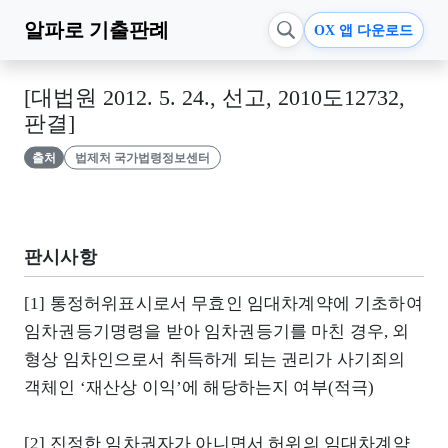
알파로
기출판례
OX 앱 다운로드
[대법원 2012. 5. 24., 선고, 2010도12732,
판결]
출처
법제처 국가법령정보센터
판시사항
[1] 통정허위표시로서 무효인 임대차계약에 기초하여
임차권등기명령을 받아 임차권등기를 마친 경우, 외
형상 임차인으로서 취득하게 되는 권리가 사기죄의
객체인 ‘재산상 이익’에 해당하는지 여부(적극)
[2] 진정한 임차권자가 아니면서 허위의 임대차계약