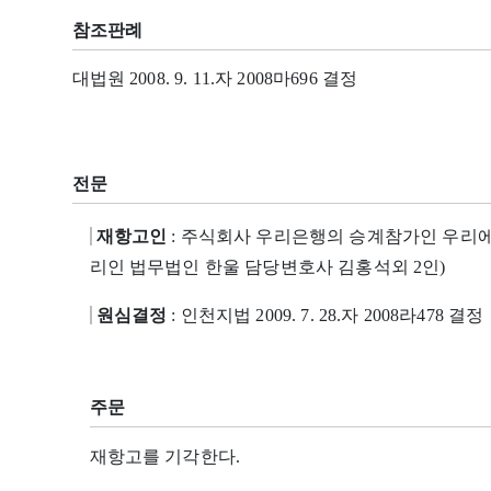
참조판례
대법원 2008. 9. 11.자 2008마696 결정
전문
재항고인
: 주식회사 우리은행의 승계참가인 우리
리인 법무법인 한울 담당변호사 김홍석외 2인)
원심결정
: 인천지법 2009. 7. 28.자 2008라478 결정
주문
재항고를 기각한다.