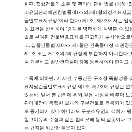
한편, 집합건물의 소유 및 관리에 관한 법률 (이하 
소유및관리에관한법률제1조의2제1항의경계표지및
물번호표지규정’이라 한다) 제1조, 제2조에서는 
성 요건을 완화하여 ‘경계를 명확하게 식별할 수 
별로 부여된 건물번호표지를 견고하게 부착’함으로써
고, 집합건물법 제60조 제1항은 건축물대장 소관청
제1조 또는 제1조의2의 규정에 부합하지 아니한다
을 거부하고 일반건축물대장에 등록하여야 한다고 
기록에 의하면, 이 사건 부동산은 구조상 독립성을 
표지및건물번호표지규정 제1조, 제2조에 규정된 완
있는바, 앞서 본 법리에 위와 같은 사정을 비추어 보
관리대장에 독립한 별개의 구분건물로 등록되어 
로 등기되어 있다 하더라도 구분소유권의 객체가 될 
항고이유의 주장과 같은 법리오해 등의 잘못이나 그 
는 규칙을 위반한 잘못이 없다.