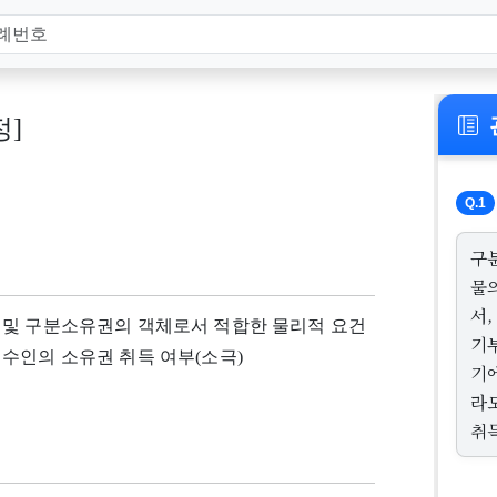
정]
Q.1
구
물
서
 및 구분소유권의 객체로서 적합한 물리적 요건
기
수인의 소유권 취득 여부(소극)
기
라
취득