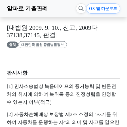
알파로
기출판례
OX 앱 다운로드
[대법원 2009. 9. 10., 선고, 2009다
37138,37145, 판결]
출처
대한민국 법원 종합법률정보
판시사항
[1] 민사소송법상 녹음테이프의 증거능력 및 변론전
체의 취지에 의하여 녹취록 등의 진정성립을 인정할
수 있는지 여부(적극)
[2] 자동차손해배상 보장법 제3조 소정의 "자기를 위
하여 자동차를 운행하는 자"의 의미 및 사고를 일으킨