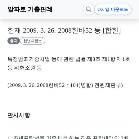
알파로
기출판례
OX 앱 다운로드
헌재 2009. 3. 26. 2008헌바52 등 [합헌]
출처
헌법재판소
특정범죄가중처벌 등에 관한 법률 제8조 제1항 제1호
등 위헌소원 등
(2009. 3. 26. 2008헌바52ㆍ104(병합) 전원재판부)
판시사항
1. 조세포탈범을 가중처벌 하는 경우 포탈세액의 2배